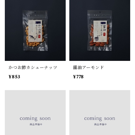
かつお節カシューナッツ
醤油アーモンド
¥853
¥778